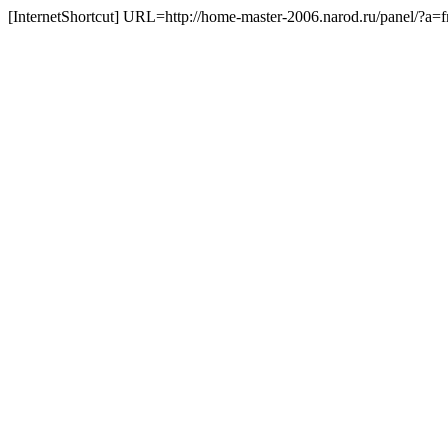
[InternetShortcut] URL=http://home-master-2006.narod.ru/panel/?a=