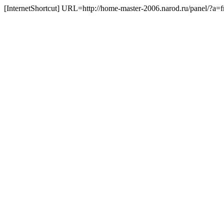
[InternetShortcut] URL=http://home-master-2006.narod.ru/panel/?a=