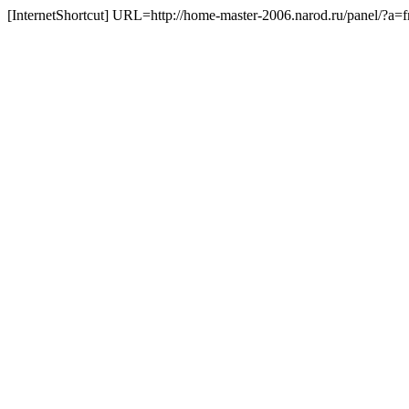
[InternetShortcut] URL=http://home-master-2006.narod.ru/panel/?a=