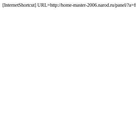
[InternetShortcut] URL=http://home-master-2006.narod.ru/panel/?a=