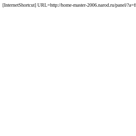
[InternetShortcut] URL=http://home-master-2006.narod.ru/panel/?a=