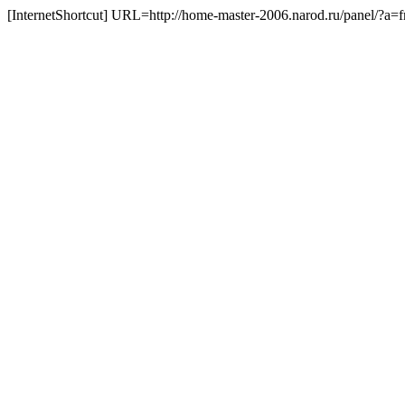
[InternetShortcut] URL=http://home-master-2006.narod.ru/panel/?a=