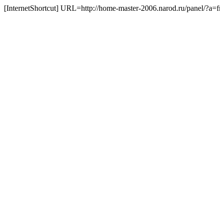
[InternetShortcut] URL=http://home-master-2006.narod.ru/panel/?a=