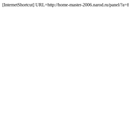
[InternetShortcut] URL=http://home-master-2006.narod.ru/panel/?a=