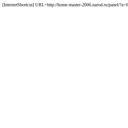
[InternetShortcut] URL=http://home-master-2006.narod.ru/panel/?a=