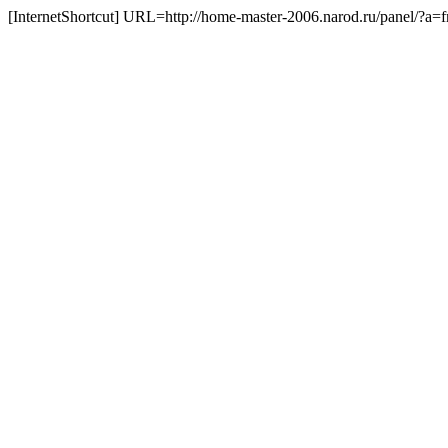
[InternetShortcut] URL=http://home-master-2006.narod.ru/panel/?a=