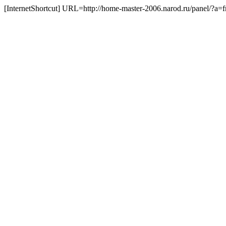
[InternetShortcut] URL=http://home-master-2006.narod.ru/panel/?a=