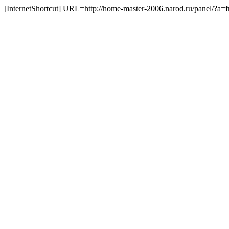
[InternetShortcut] URL=http://home-master-2006.narod.ru/panel/?a=