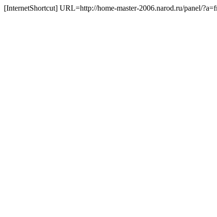
[InternetShortcut] URL=http://home-master-2006.narod.ru/panel/?a=