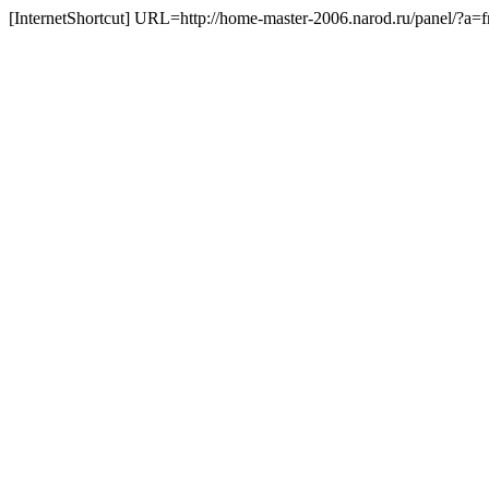
[InternetShortcut] URL=http://home-master-2006.narod.ru/panel/?a=