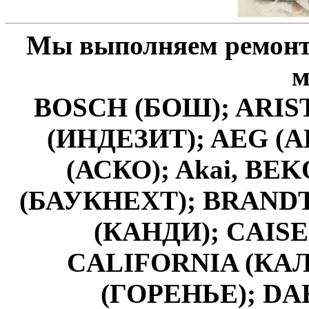
Мы выполняем ремонт
м
BOSCH (БОШ); ARIS
(ИНДЕЗИТ); AEG (А
(АСКО); Akai, BE
(БАУКНЕХТ); BRANDT 
(КАНДИ); CAISE
CALIFORNIA (КА
(ГОРЕНЬЕ); DAE