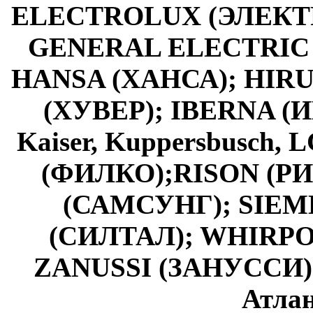
ELECTROLUX (ЭЛЕКТР
GENERAL ELECTRIC
HANSA (ХАНСА); HIR
(ХУВЕР); IBERNA (И
Kaiser, Kuppersbusch
(ФИЛКО);RISON (Р
(САМСУНГ); SIEM
(СИЛТАЛ); WHIRPOO
ZANUSSI (ЗАНУССИ)
Атла