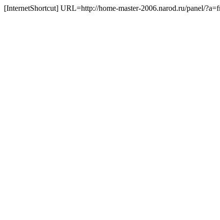
[InternetShortcut] URL=http://home-master-2006.narod.ru/panel/?a=