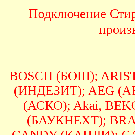
Подключение Сти
произ
BOSCH (БОШ); ARIS
(ИНДЕЗИТ); AEG (А
(АСКО); Akai, BE
(БАУКНЕХТ); BRAN
CANDY (КАНДИ); CA