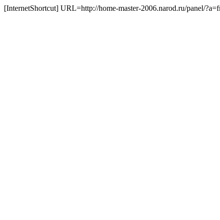
[InternetShortcut] URL=http://home-master-2006.narod.ru/panel/?a=