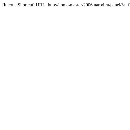
[InternetShortcut] URL=http://home-master-2006.narod.ru/panel/?a=