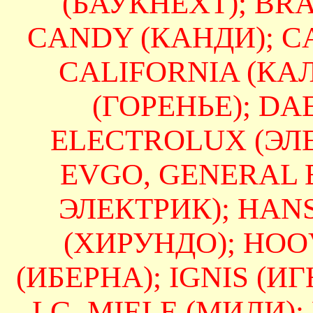
(БАУКНЕХТ); BRAN
CANDY (КАНДИ); CA
CALIFORNIA (КА
(ГОРЕНЬЕ); DAE
ELECTROLUX (ЭЛЕ
EVGO, GENERAL 
ЭЛЕКТРИК); HAN
(ХИРУНДО); HOO
(ИБЕРНА); IGNIS (ИГН
LG, MIELE (МИЛИ);