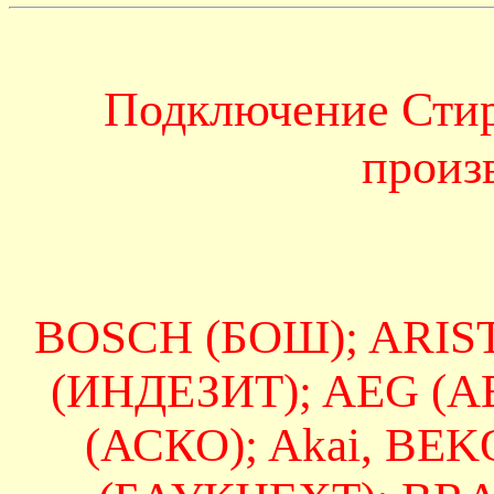
Подключение Сти
произ
BOSCH (БОШ); ARIS
(ИНДЕЗИТ); AEG (А
(АСКО); Akai, BE