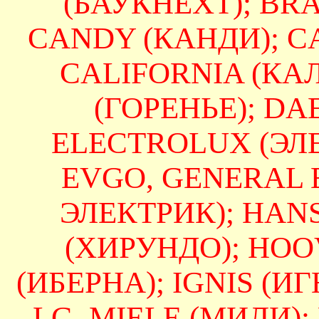
(БАУКНЕХТ); BRAN
CANDY (КАНДИ); CA
CALIFORNIA (КА
(ГОРЕНЬЕ); DAE
ELECTROLUX (ЭЛЕ
EVGO, GENERAL 
ЭЛЕКТРИК); HAN
(ХИРУНДО); HOO
(ИБЕРНА); IGNIS (ИГН
LG, MIELE (МИЛИ);