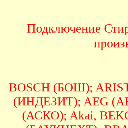
Подключение Сти
произ
BOSCH (БОШ); ARIS
(ИНДЕЗИТ); AEG (А
(АСКО); Akai, BE