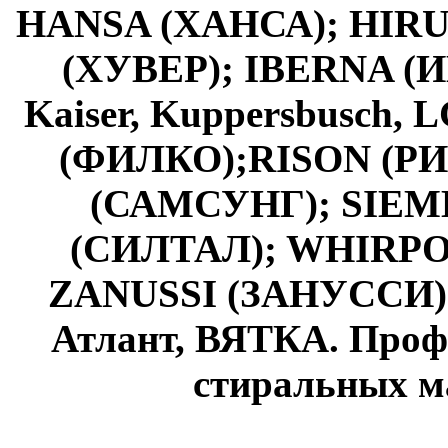
HANSA (ХАНСА); HIR
(ХУВЕР); IBERNA (И
Kaiser, Kuppersbusch
(ФИЛКО);RISON (Р
(САМСУНГ); SIEM
(СИЛТАЛ); WHIRPOO
ZANUSSI (ЗАНУССИ)
Атлант, ВЯТКА. Проф
стиральных м