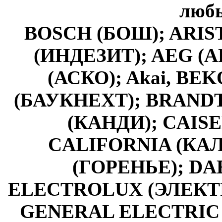
любы
BOSCH (БОШ); ARIS
(ИНДЕЗИТ); AEG (А
(АСКО); Akai, BE
(БАУКНЕХТ); BRANDT 
(КАНДИ); CAISE
CALIFORNIA (КА
(ГОРЕНЬЕ); DAE
ELECTROLUX (ЭЛЕКТР
GENERAL ELECTRIC