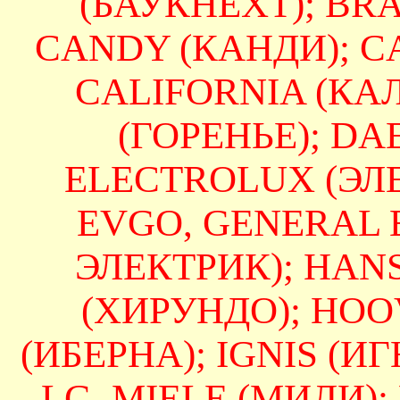
(БАУКНЕХТ); BRAN
CANDY (КАНДИ); CA
CALIFORNIA (КА
(ГОРЕНЬЕ); DAE
ELECTROLUX (ЭЛЕ
EVGO, GENERAL 
ЭЛЕКТРИК); HAN
(ХИРУНДО); HOO
(ИБЕРНА); IGNIS (ИГН
LG, MIELE (МИЛИ);