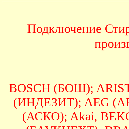
Подключение Сти
произ
BOSCH (БОШ); ARIS
(ИНДЕЗИТ); AEG (А
(АСКО); Akai, BE