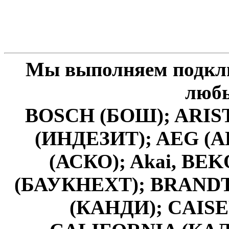
Мы выполняем подкл
любы
BOSCH (БОШ); ARIS
(ИНДЕЗИТ); AEG (А
(АСКО); Akai, BE
(БАУКНЕХТ); BRANDT 
(КАНДИ); CAISE