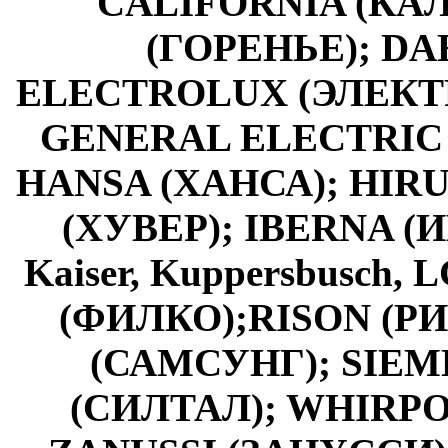
CALIFORNIA (КА
(ГОРЕНЬЕ); DAE
ELECTROLUX (ЭЛЕКТР
GENERAL ELECTRIC
HANSA (ХАНСА); HIR
(ХУВЕР); IBERNA (И
Kaiser, Kuppersbusch
(ФИЛКО);RISON (Р
(САМСУНГ); SIEM
(СИЛТАЛ); WHIRPOO