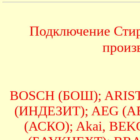
Подключение Сти
произ
BOSCH (БОШ); ARIS
(ИНДЕЗИТ); AEG (А
(АСКО); Akai, BE