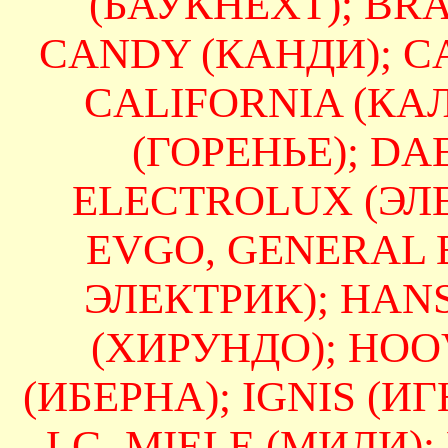
(БАУКНЕХТ); BRAN
CANDY (КАНДИ); CA
CALIFORNIA (КА
(ГОРЕНЬЕ); DAE
ELECTROLUX (ЭЛЕ
EVGO, GENERAL 
ЭЛЕКТРИК); HAN
(ХИРУНДО); HOO
(ИБЕРНА); IGNIS (ИГН
LG, MIELE (МИЛИ);