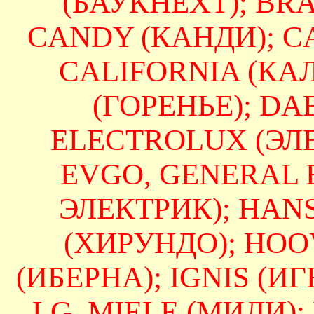
(БАУКНЕХТ); BRAN
CANDY (КАНДИ); CA
CALIFORNIA (КА
(ГОРЕНЬЕ); DAE
ELECTROLUX (ЭЛЕ
EVGO, GENERAL 
ЭЛЕКТРИК); HAN
(ХИРУНДО); HOO
(ИБЕРНА); IGNIS (ИГН
LG, MIELE (МИЛИ);