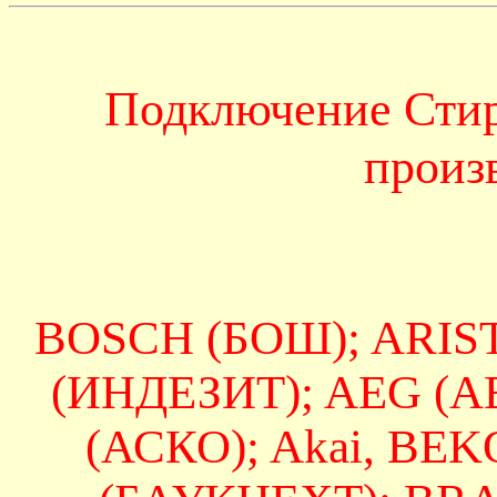
Подключение Сти
произ
BOSCH (БОШ); ARIS
(ИНДЕЗИТ); AEG (А
(АСКО); Akai, BE