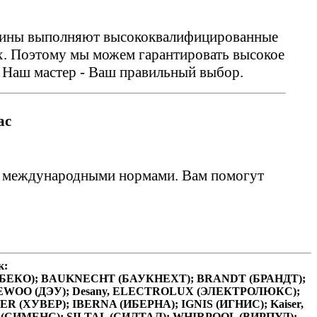
ашины выполняют высококвалифицированные
ах. Поэтому мы можем гарантировать высокое
 Наш мастер - Ваш правильный выбор.
ас
и международными нормами. Вам помогут
к:
O (БЕКО); BAUKNECHT (БАУКНЕХТ); BRANDT (БРАНДТ);
AEWOO (ДЭУ); Desany, ELECTROLUX (ЭЛЕКТРОЛЮКС);
ХУВЕР); IBERNA (ИБЕРНА); IGNIS (ИГНИС); Kaiser,
 (СИМЕНС); SILTAL (СИЛТАЛ); WHIRPOOL (ВИРПУЛ);