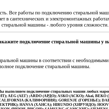
есть. Все работы по подключению стиральной м
лет в сантехнических и электромонтажных работ
 стиральной машины - любого уровня сложности.
акажите подключение стиральной машины у н
тиральной машины в соответствии с необходимым
 полное подключение стиральной машины.
ы выполняем подключение стиральных машин любых маро
Т); AEG (АЕГ) ;ARDO (АРДО); ASKO (АСКО); Akai, BEK
); CALIFORNIA (КАЛИФОРНИЯ); GORENJE (ГОРЕНЬЕ); D
КТРИК); HANSA (ХАНСА); HIRUNDO (ХИРУНДО); HOOVER (
);RISON (РИЗОН, РИСОН); SAMSUNG (САМСУНГ); SIEMENS