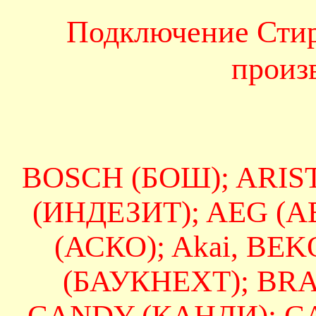
Подключение Сти
произ
BOSCH (БОШ); ARIS
(ИНДЕЗИТ); AEG (А
(АСКО); Akai, BE
(БАУКНЕХТ); BRAN
CANDY (КАНДИ); CA