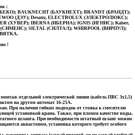
к :
O (БЕКО); BAUKNECHT (БАУКНЕХТ); BRANDT (БРАНДТ);
AEWOO (ДЭУ); Desany, ELECTROLUX (ЭЛЕКТРОЛЮКС);
ХУВЕР); IBERNA (ИБЕРНА); IGNIS (ИГНИС); Kaiser,
 (СИМЕНС); SILTAL (СИЛТАЛ); WHIRPOOL (ВИРПУЛ);
 ВЯТКА.
но !
 монтаж отдельной электрической линии (кабель ПВС 3х1,5)
актом на другом автомат 16-25А.
ран. При наличии гибких подводок от стояка к смесителю
ующей установкой крана. Также, при плохом качестве воды,
штатного шланга. При необходимости штатный шланг можно
ащаются аквастопом, установка которого требует особого
ы, раковины, унитаза (самый простой, но не самый удобный