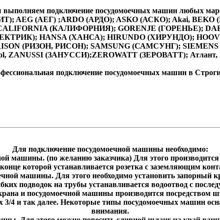
 выполняем подключение посудомоечных машин любых маро
Т); AEG (АЕГ) ;ARDO (АРДО); ASKO (АСКО); Akai, BEK
); CALIFORNIA (КАЛИФОРНИЯ); GORENJE (ГОРЕНЬЕ); D
КТРИК); HANSA (ХАНСА); HIRUNDO (ХИРУНДО); HOOVER (
);RISON (РИЗОН, РИСОН); SAMSUNG (САМСУНГ); SIEMENS
ool, ZANUSSI (ЗАНУССИ);ZEROWATT (ЗЕРОВАТТ); Атлант,
фессиональная подключение посудомоечных машин в Строги
Для подключение посудомоечной машины необходимо:
ной машины. (по желанию заказчика) Для этого производится
 конце которой устанавливается розетка с заземляющим конт
ечной машины. Для этого необходимо установить запорный к
ибких подводок на трубы устанавливается водоотвод с послед
е крана и посудомоечной машины производится посредством 
 х 3/4 и так далее. Некоторые типы посудомоечных машин осн
внимания.
шины. Для этого можно повесить сливной шланг на край ванн