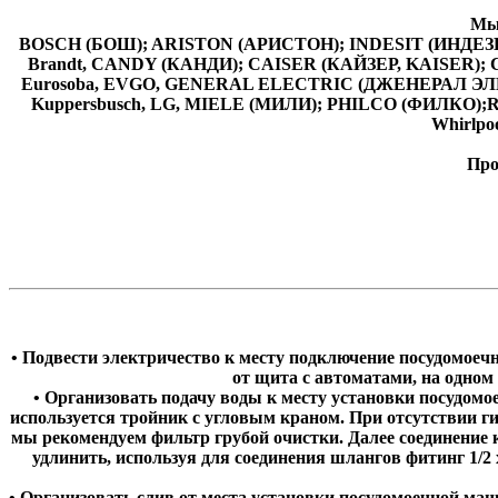
Мы
BOSCH (БОШ); ARISTON (АРИСТОН); INDESIT (ИНДЕЗИ
Brandt, CANDY (КАНДИ); CAISER (КАЙЗЕР, KAISER
Eurosoba, EVGO, GENERAL ELECTRIC (ДЖЕНЕРАЛ ЭЛЕ
Kuppersbusch, LG, MIELE (МИЛИ); PHILCO (ФИЛКО
Whirlp
Про
• Подвести электричество к месту подключение посудомоеч
от щита с автоматами, на одном
• Организовать подачу воды к месту установки посудомо
используется тройник с угловым краном. При отсутствии г
мы рекомендуем фильтр грубой очистки. Далее соединени
удлинить, используя для соединения шлангов фитинг 1/2
• Организовать слив от места установки посудомоечной ма