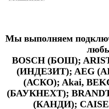
Мы выполняем подключ
любы
BOSCH (БОШ); ARIS
(ИНДЕЗИТ); AEG (А
(АСКО); Akai, BE
(БАУКНЕХТ); BRANDT 
(КАНДИ); CAISE