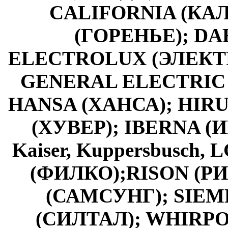
CALIFORNIA (КА
(ГОРЕНЬЕ); DAE
ELECTROLUX (ЭЛЕКТР
GENERAL ELECTRIC
HANSA (ХАНСА); HIR
(ХУВЕР); IBERNA (И
Kaiser, Kuppersbusch
(ФИЛКО);RISON (Р
(САМСУНГ); SIEM
(СИЛТАЛ); WHIRPOO