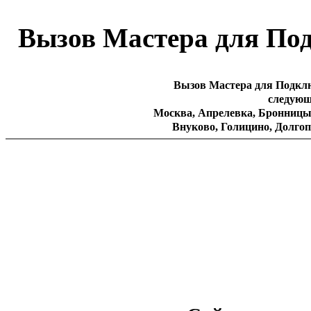
Вызов Мастера для По
Вызов Мастера для Подкл
следующ
Москва, Апрелевка, Бронницы,
Внуково, Голицино, Долгоп
Дзержинский, Дедовск, Ег
Жуковский, Зеленоград, Зв
Кубинка, Климовск, Котельник
Лыткарино, Лосино-Петров
Малаховка, Монино, Нахаби
Подольск, Пересвет, Подрез
Реутов, Раменское, Сходня, 
Солнцево, Троицк, Щербин
Электроугли, Электросталь
Юби
СЗАО : Куркино, Митино, П