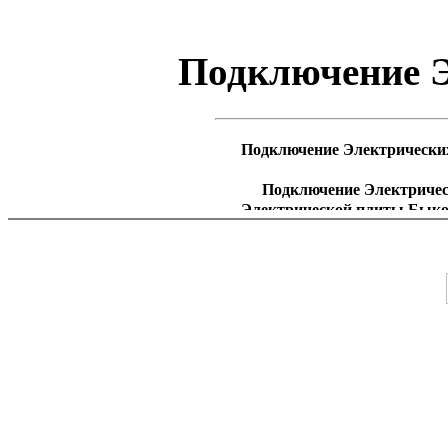
Подключение 
Подключение Электрических
Подключение Электричес
Электрической плиты Быко
Бронницы; Подключение Элект
Электрической плиты Балаш
Видное; Подключение Электр
Электрической плиты Внук
Голицино; Подключение
Подключение Электриче
Электрической плиты Долгопр
Дрезна; Подключение Электр
Электрической плиты Дедо
Егорьевск; Подключение Э
Подключение Электричес