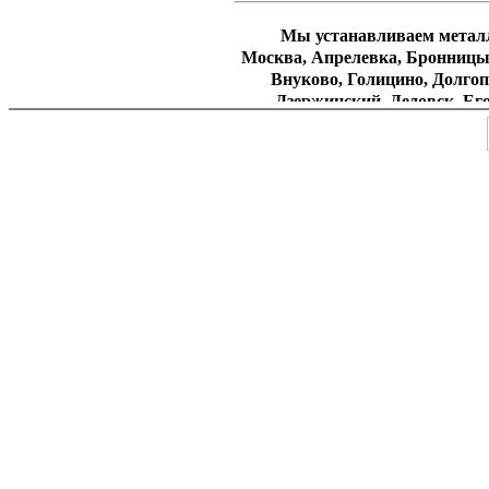
Мы устанавливаем металли
Москва, Апрелевка, Бронницы,
Внуково, Голицино, Долгоп
Дзержинский, Дедовск, Ег
Жуковский, Зеленоград, Зв
Кубинка, Климовск, Котельник
Лыткарино, Лосино-Петров
Малаховка, Монино, Нахаби
Подольск, Пересвет, Подрез
Реутов, Раменское, Сходня, 
Солнцево, Троицк, Щербин
Электроугли, Электросталь
Юби
СЗАО : Куркино, Митино, П
Тушино, Строгино, Хо
Академический, Гагарин
Ломоносовский, Обручевский,
Стан, Черемушки, Ясенево. З
Кунцево, Очаково-Матвеевско
Проспект Вернадского, Солнце
Фили-Давыдково, Кутузовски