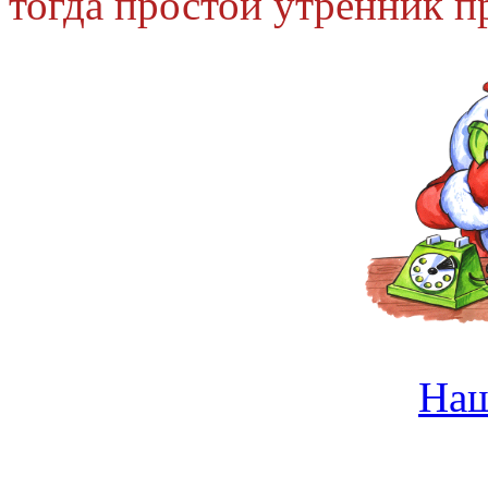
тогда простой утренник п
На