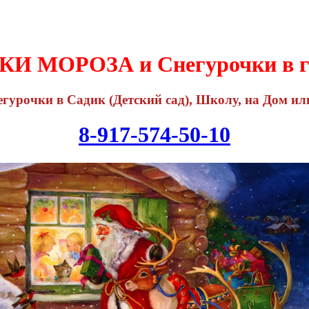
И МОРОЗА и Снегурочки в г
гурочки в Садик (Детский сад), Школу, на Дом или
8-917-574-50-10