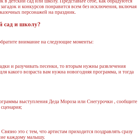
 в детский сад или школу. Представьте себе, как обрадуются
 загадок и конкурсов понравится всем без исключения, включая
 сказочных персонажей на праздник.
й сад и школу?
 обратите внимание на следующие моменты:
адки и разучивать песенки, то вторым нужны развлечения
для какого возраста вам нужна новогодняя программа, и тогда
 программы выступления Деда Мороза или Снегурочки , сообщите
 сценария;
вязно это с тем, что артистам приходится поздравлять сразу
ание каждому малышу.