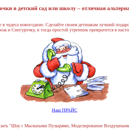
чки в детский сад или школу – отличная альтерн
олее в чудеса новогодние. Сделайте своим детишкам лучший пода
оза и Снегурочку, и тогда простой утренник превратится в наст
Наш ПРАЙС
казать "Шоу с Мыльными Пузырями, Моделирование Воздушным