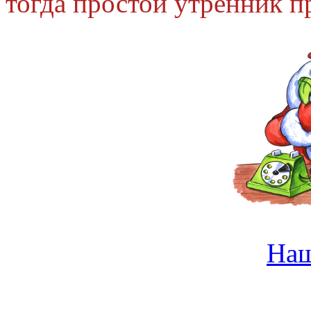
тогда простой утренник п
На