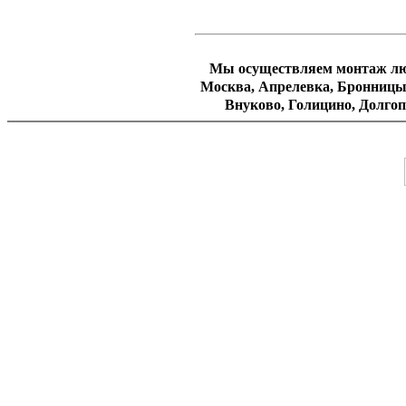
Мы осуществляем монтаж люс
Москва, Апрелевка, Бронницы,
Внуково, Голицино, Долгоп
Дзержинский, Дедовск, Ег
Жуковский, Зеленоград, Зв
Кубинка, Климовск, Котельник
Лыткарино, Лосино-Петров
Малаховка, Монино, Нахаби
Подольск, Пересвет, Подрез
Реутов, Раменское, Сходня, 
Солнцево, Троицк, Щербин
Электроугли, Электросталь
Юби
СЗАО : Куркино, Митино, П
Тушино, Строгино, Хо
Академический, Гагарин
Ломоносовский, Обручевский,
Стан, Черемушки, Ясенево. З